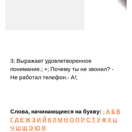
3; Выражает удовлетворенное
понимание.; +; Почему ты не звонил? -
Не работал телефон.- А!;
Слова, начинающиеся на букву:
-
А
Б
В
Г
Д
Е
Ж
З
И
Й
К
Л
М
Н
О
П
Р
С
Т
У
Ф
Х
Ц
Ч
Ш
Щ
Э
Ю
Я