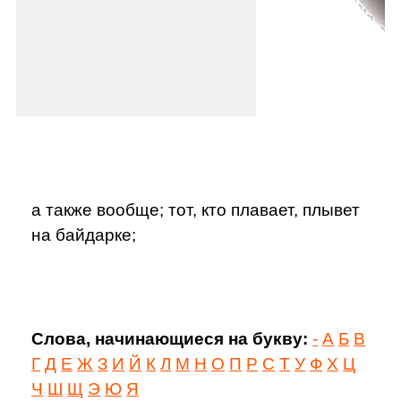
а также вообще; тот, кто плавает, плывет
на байдарке;
Слова, начинающиеся на букву:
-
А
Б
В
Г
Д
Е
Ж
З
И
Й
К
Л
М
Н
О
П
Р
С
Т
У
Ф
Х
Ц
Ч
Ш
Щ
Э
Ю
Я