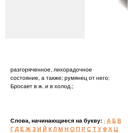
разгоряченное, лихорадочное
состояние, а также; румянец от него;
Бросает в ж. и в холод.;
Слова, начинающиеся на букву:
-
А
Б
В
Г
Д
Е
Ж
З
И
Й
К
Л
М
Н
О
П
Р
С
Т
У
Ф
Х
Ц