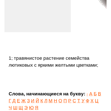
1; травянистое растение семейства
лютиковых с яркими желтыми цветками;
Слова, начинающиеся на букву:
-
А
Б
В
Г
Д
Е
Ж
З
И
Й
К
Л
М
Н
О
П
Р
С
Т
У
Ф
Х
Ц
Ч
Ш
Щ
Э
Ю
Я