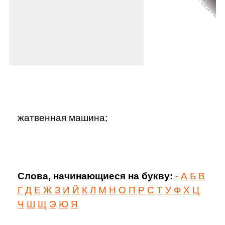
жатвенная машина;
Слова, начинающиеся на букву:
-
А
Б
В
Г
Д
Е
Ж
З
И
Й
К
Л
М
Н
О
П
Р
С
Т
У
Ф
Х
Ц
Ч
Ш
Щ
Э
Ю
Я