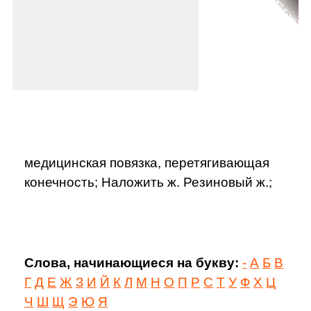
медицинская повязка, перетягивающая
конечность; Наложить ж. Резиновый ж.;
Слова, начинающиеся на букву:
-
А
Б
В
Г
Д
Е
Ж
З
И
Й
К
Л
М
Н
О
П
Р
С
Т
У
Ф
Х
Ц
Ч
Ш
Щ
Э
Ю
Я