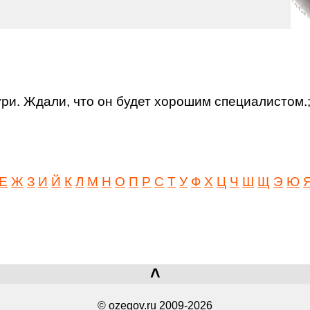
ури. Ждали, что он будет хорошим специалистом.
Е
Ж
З
И
Й
К
Л
М
Н
О
П
Р
С
Т
У
Ф
Х
Ц
Ч
Ш
Щ
Э
Ю
˄
© ozegov.ru 2009-2026