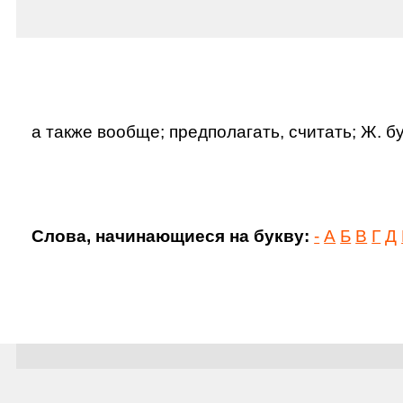
а также вообще; предполагать, считать; Ж. б
Слова, начинающиеся на букву:
-
А
Б
В
Г
Д