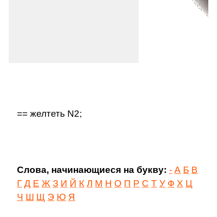
== желтеть N2;
Слова, начинающиеся на букву:
-
А
Б
В
Г
Д
Е
Ж
З
И
Й
К
Л
М
Н
О
П
Р
С
Т
У
Ф
Х
Ц
Ч
Ш
Щ
Э
Ю
Я