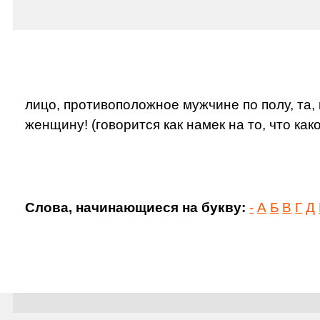
лицо, противоположное мужчине по полу, та,
женщину! (говорится как намек на то, что как
Слова, начинающиеся на букву:
-
А
Б
В
Г
Д