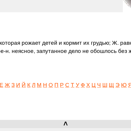
 которая рожает детей и кормит их грудью; Ж. ра
ое-н. неясное, запутанное дело не обошлось без ж
Е
Ж
З
И
Й
К
Л
М
Н
О
П
Р
С
Т
У
Ф
Х
Ц
Ч
Ш
Щ
Э
Ю
˄