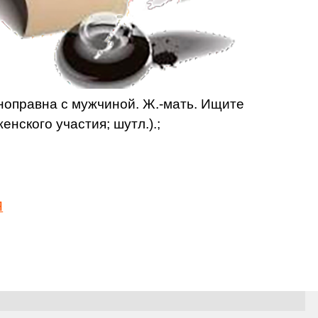
вноправна с мужчиной. Ж.-мать. Ищите
енского участия; шутл.).;
Я