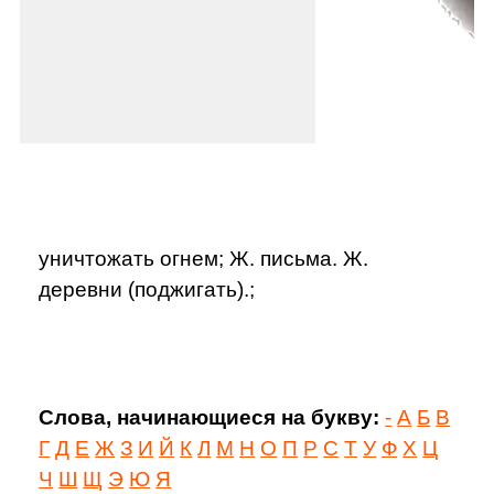
уничтожать огнем; Ж. письма. Ж.
деревни (поджигать).;
Слова, начинающиеся на букву:
-
А
Б
В
Г
Д
Е
Ж
З
И
Й
К
Л
М
Н
О
П
Р
С
Т
У
Ф
Х
Ц
Ч
Ш
Щ
Э
Ю
Я