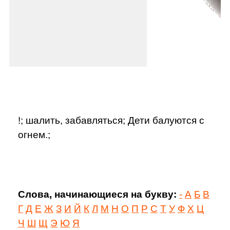
!; шалить, забавляться; Дети балуются с
огнем.;
Слова, начинающиеся на букву:
-
А
Б
В
Г
Д
Е
Ж
З
И
Й
К
Л
М
Н
О
П
Р
С
Т
У
Ф
Х
Ц
Ч
Ш
Щ
Э
Ю
Я