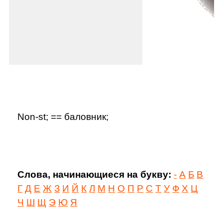
Non-st; == баловник;
Слова, начинающиеся на букву:
-
А
Б
В
Г
Д
Е
Ж
З
И
Й
К
Л
М
Н
О
П
Р
С
Т
У
Ф
Х
Ц
Ч
Ш
Щ
Э
Ю
Я