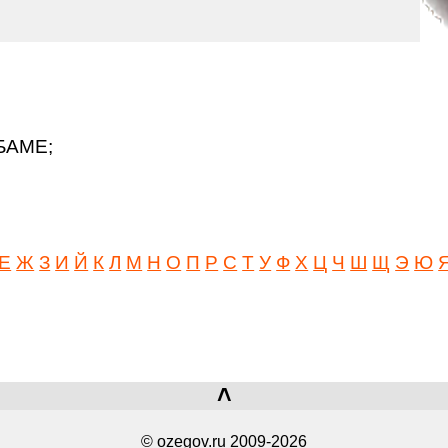
 БАМЕ;
Е
Ж
З
И
Й
К
Л
М
Н
О
П
Р
С
Т
У
Ф
Х
Ц
Ч
Ш
Щ
Э
Ю
˄
© ozegov.ru 2009-2026