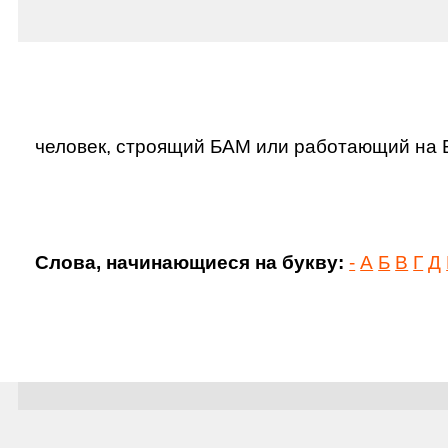
человек, строящий БАМ или работающий на
Слова, начинающиеся на букву:
-
А
Б
В
Г
Д