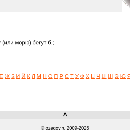
(или морю) бегут б.;
Е
Ж
З
И
Й
К
Л
М
Н
О
П
Р
С
Т
У
Ф
Х
Ц
Ч
Ш
Щ
Э
Ю
˄
© ozegov.ru 2009-2026