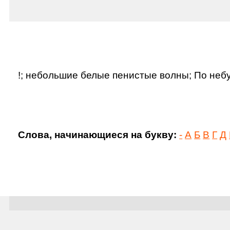
!; небольшие белые пенистые волны; По небу 
Слова, начинающиеся на букву:
-
А
Б
В
Г
Д