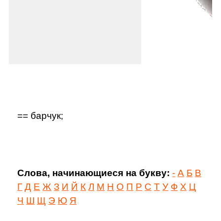
== барчук;
Слова, начинающиеся на букву:
-
А
Б
В
Г
Д
Е
Ж
З
И
Й
К
Л
М
Н
О
П
Р
С
Т
У
Ф
Х
Ц
Ч
Ш
Щ
Э
Ю
Я