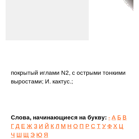
покрытый иглами N2, с острыми тонкими
выростами; И. кактус.;
Слова, начинающиеся на букву:
-
А
Б
В
Г
Д
Е
Ж
З
И
Й
К
Л
М
Н
О
П
Р
С
Т
У
Ф
Х
Ц
Ч
Ш
Щ
Э
Ю
Я