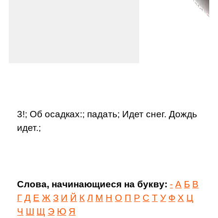
3!; Об осадках:; падать; Идет снег. Дождь
идет.;
Слова, начинающиеся на букву:
-
А
Б
В
Г
Д
Е
Ж
З
И
Й
К
Л
М
Н
О
П
Р
С
Т
У
Ф
Х
Ц
Ч
Ш
Щ
Э
Ю
Я