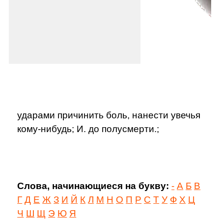
ударами причинить боль, нанести увечья
кому-нибудь; И. до полусмерти.;
Слова, начинающиеся на букву:
-
А
Б
В
Г
Д
Е
Ж
З
И
Й
К
Л
М
Н
О
П
Р
С
Т
У
Ф
Х
Ц
Ч
Ш
Щ
Э
Ю
Я