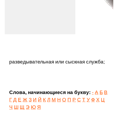
разведывательная или сыскная служба;
Слова, начинающиеся на букву:
-
А
Б
В
Г
Д
Е
Ж
З
И
Й
К
Л
М
Н
О
П
Р
С
Т
У
Ф
Х
Ц
Ч
Ш
Щ
Э
Ю
Я