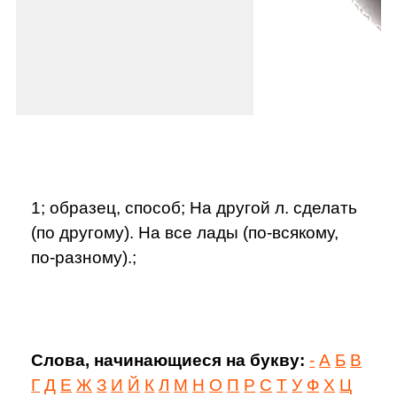
1; образец, способ; На другой л. сделать
(по другому). На все лады (по-всякому,
по-разному).;
Слова, начинающиеся на букву:
-
А
Б
В
Г
Д
Е
Ж
З
И
Й
К
Л
М
Н
О
П
Р
С
Т
У
Ф
Х
Ц