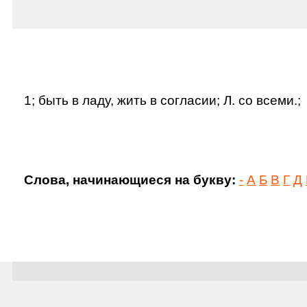
1; быть в ладу, жить в согласии; Л. со всеми.;
Слова, начинающиеся на букву:
-
А
Б
В
Г
Д