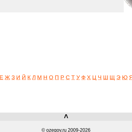
Е
Ж
З
И
Й
К
Л
М
Н
О
П
Р
С
Т
У
Ф
Х
Ц
Ч
Ш
Щ
Э
Ю
˄
© ozegov.ru 2009-2026