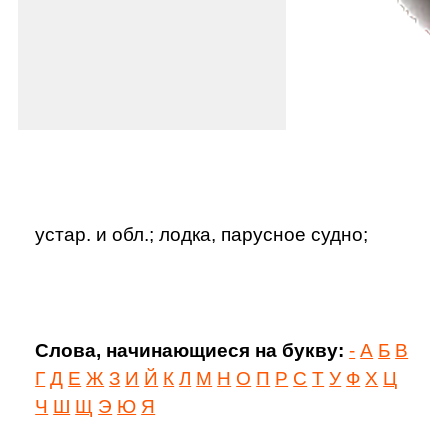
устар. и обл.; лодка, парусное судно;
Слова, начинающиеся на букву:
-
А
Б
В
Г
Д
Е
Ж
З
И
Й
К
Л
М
Н
О
П
Р
С
Т
У
Ф
Х
Ц
Ч
Ш
Щ
Э
Ю
Я