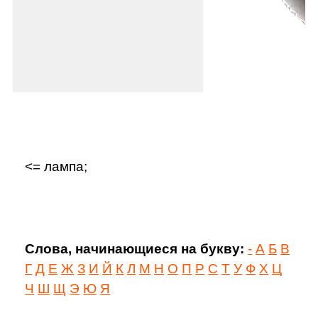
<= лампа;
Слова, начинающиеся на букву:
-
А
Б
В
Г
Д
Е
Ж
З
И
Й
К
Л
М
Н
О
П
Р
С
Т
У
Ф
Х
Ц
Ч
Ш
Щ
Э
Ю
Я