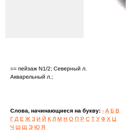
== пейзаж N1/2; Северный л.
Акварельный л.;
Слова, начинающиеся на букву:
-
А
Б
В
Г
Д
Е
Ж
З
И
Й
К
Л
М
Н
О
П
Р
С
Т
У
Ф
Х
Ц
Ч
Ш
Щ
Э
Ю
Я