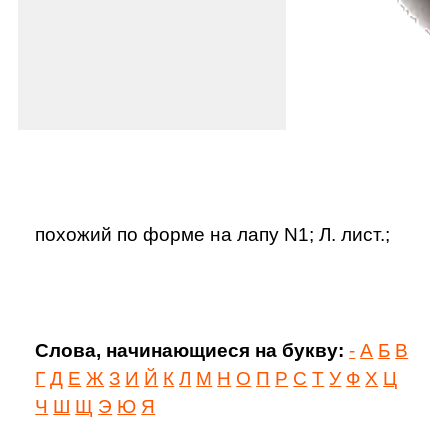
похожий по форме на лапу N1; Л. лист.;
Слова, начинающиеся на букву:
-
А
Б
В
Г
Д
Е
Ж
З
И
Й
К
Л
М
Н
О
П
Р
С
Т
У
Ф
Х
Ц
Ч
Ш
Щ
Э
Ю
Я