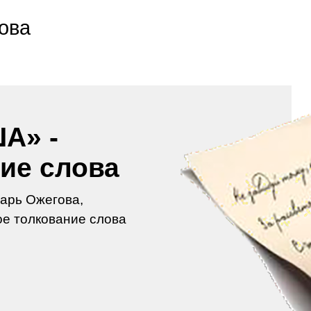
ова
А» -
ие слова
арь Ожегова,
е толкование слова