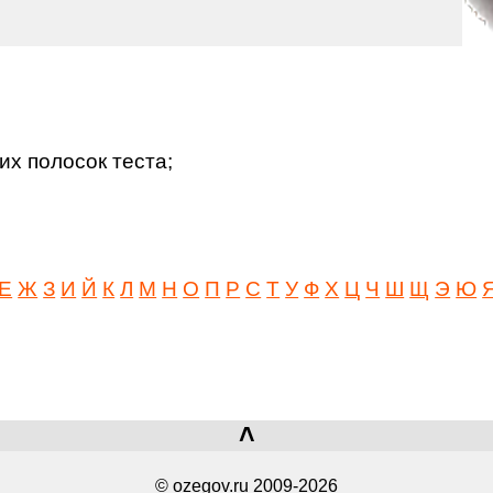
их полосок теста;
Е
Ж
З
И
Й
К
Л
М
Н
О
П
Р
С
Т
У
Ф
Х
Ц
Ч
Ш
Щ
Э
Ю
˄
© ozegov.ru 2009-2026