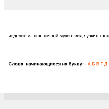
изделие из пшеничной муки в виде узких тонк
Слова, начинающиеся на букву:
-
А
Б
В
Г
Д