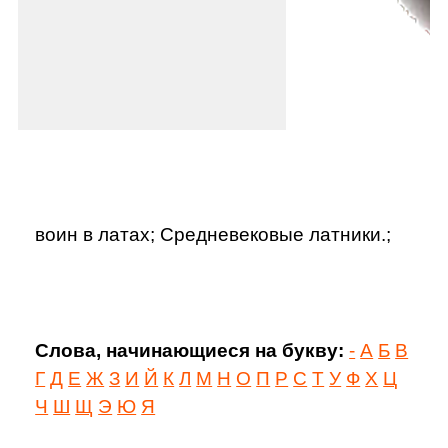
воин в латах; Средневековые латники.;
Слова, начинающиеся на букву:
-
А
Б
В
Г
Д
Е
Ж
З
И
Й
К
Л
М
Н
О
П
Р
С
Т
У
Ф
Х
Ц
Ч
Ш
Щ
Э
Ю
Я