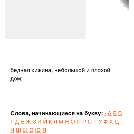
бедная хижина, небольшой и плохой
дом;
Слова, начинающиеся на букву:
-
А
Б
В
Г
Д
Е
Ж
З
И
Й
К
Л
М
Н
О
П
Р
С
Т
У
Ф
Х
Ц
Ч
Ш
Щ
Э
Ю
Я