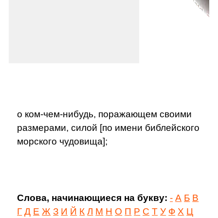
о ком-чем-нибудь, поражающем своими
размерами, силой [по имени библейского
морского чудовища];
Слова, начинающиеся на букву:
-
А
Б
В
Г
Д
Е
Ж
З
И
Й
К
Л
М
Н
О
П
Р
С
Т
У
Ф
Х
Ц