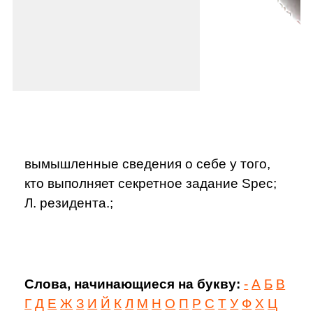
вымышленные сведения о себе у того,
кто выполняет секретное задание Spec;
Л. резидента.;
Слова, начинающиеся на букву:
-
А
Б
В
Г
Д
Е
Ж
З
И
Й
К
Л
М
Н
О
П
Р
С
Т
У
Ф
Х
Ц