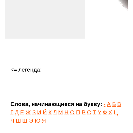
<= легенда;
Слова, начинающиеся на букву:
-
А
Б
В
Г
Д
Е
Ж
З
И
Й
К
Л
М
Н
О
П
Р
С
Т
У
Ф
Х
Ц
Ч
Ш
Щ
Э
Ю
Я