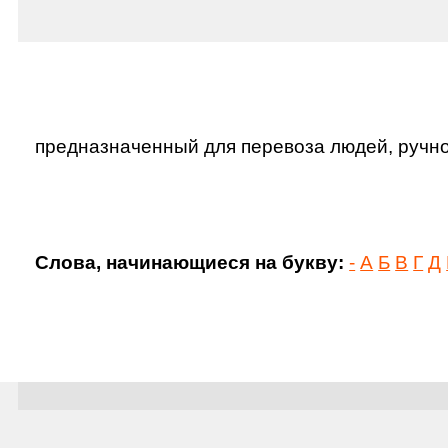
предназначенный для перевоза людей, ручного
Слова, начинающиеся на букву:
-
А
Б
В
Г
Д