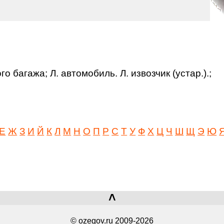
 багажа; Л. автомобиль. Л. извозчик (устар.).;
Е
Ж
З
И
Й
К
Л
М
Н
О
П
Р
С
Т
У
Ф
Х
Ц
Ч
Ш
Щ
Э
Ю
˄
© ozegov.ru 2009-2026