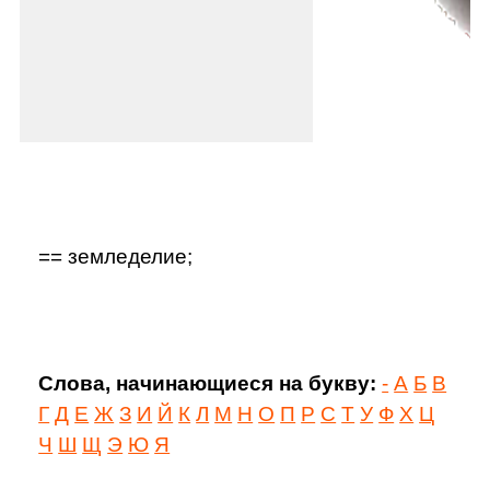
== земледелие;
Слова, начинающиеся на букву:
-
А
Б
В
Г
Д
Е
Ж
З
И
Й
К
Л
М
Н
О
П
Р
С
Т
У
Ф
Х
Ц
Ч
Ш
Щ
Э
Ю
Я