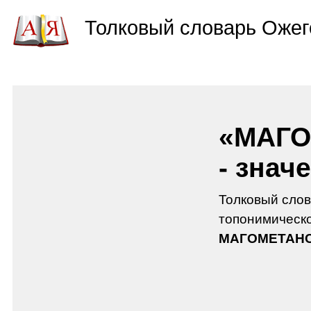
Толковый словарь Ожег
«МАГ
- знач
Толковый слов
топонимическо
МАГОМЕТАН