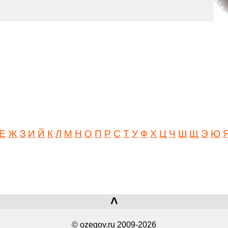
Е
Ж
З
И
Й
К
Л
М
Н
О
П
Р
С
Т
У
Ф
Х
Ц
Ч
Ш
Щ
Э
Ю
˄
© ozegov.ru 2009-2026