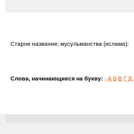
Старое название; мусульманства (ислама);
Слова, начинающиеся на букву:
-
А
Б
В
Г
Д