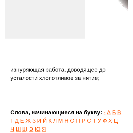
изнуряющая работа, доводящее до
усталости хлопотливое за нятие;
Слова, начинающиеся на букву:
-
А
Б
В
Г
Д
Е
Ж
З
И
Й
К
Л
М
Н
О
П
Р
С
Т
У
Ф
Х
Ц
Ч
Ш
Щ
Э
Ю
Я