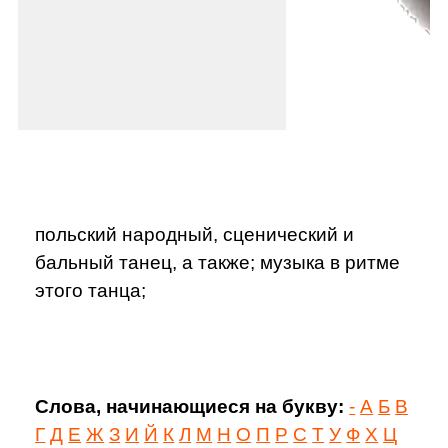
польский народный, сценический и
бальный танец, а также; музыка в ритме
этого танца;
Слова, начинающиеся на букву:
-
А
Б
В
Г
Д
Е
Ж
З
И
Й
К
Л
М
Н
О
П
Р
С
Т
У
Ф
Х
Ц