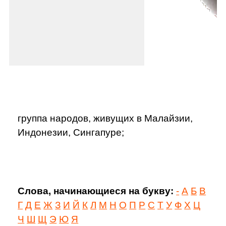
группа народов, живущих в Малайзии,
Индонезии, Сингапуре;
Слова, начинающиеся на букву:
-
А
Б
В
Г
Д
Е
Ж
З
И
Й
К
Л
М
Н
О
П
Р
С
Т
У
Ф
Х
Ц
Ч
Ш
Щ
Э
Ю
Я