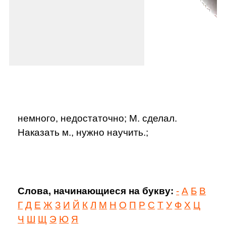
немного, недостаточно; М. сделал.
Наказать м., нужно научить.;
Слова, начинающиеся на букву:
-
А
Б
В
Г
Д
Е
Ж
З
И
Й
К
Л
М
Н
О
П
Р
С
Т
У
Ф
Х
Ц
Ч
Ш
Щ
Э
Ю
Я