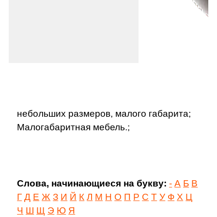
небольших размеров, малого габарита;
Малогабаритная мебель.;
Слова, начинающиеся на букву:
-
А
Б
В
Г
Д
Е
Ж
З
И
Й
К
Л
М
Н
О
П
Р
С
Т
У
Ф
Х
Ц
Ч
Ш
Щ
Э
Ю
Я