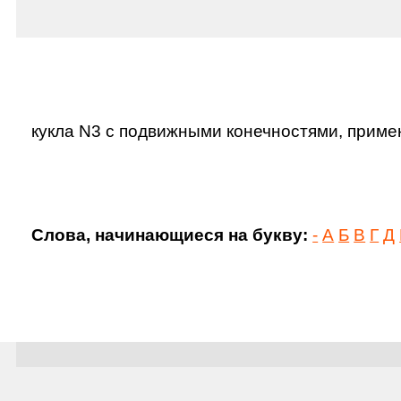
кукла N3 с подвижными конечностями, примен
Слова, начинающиеся на букву:
-
А
Б
В
Г
Д