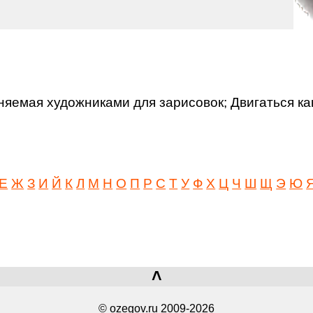
яемая художниками для зарисовок; Двигаться как
Е
Ж
З
И
Й
К
Л
М
Н
О
П
Р
С
Т
У
Ф
Х
Ц
Ч
Ш
Щ
Э
Ю
˄
© ozegov.ru 2009-2026