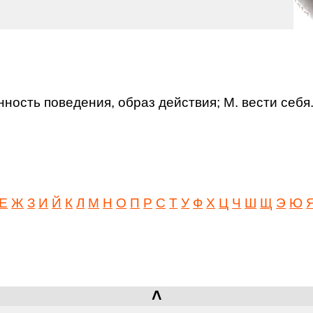
нность поведения, образ действия; М. вести себя.
Е
Ж
З
И
Й
К
Л
М
Н
О
П
Р
С
Т
У
Ф
Х
Ц
Ч
Ш
Щ
Э
Ю
˄