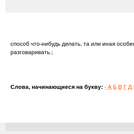
способ что-нибудь делать, та или иная особе
разговаривать.;
Слова, начинающиеся на букву:
-
А
Б
В
Г
Д