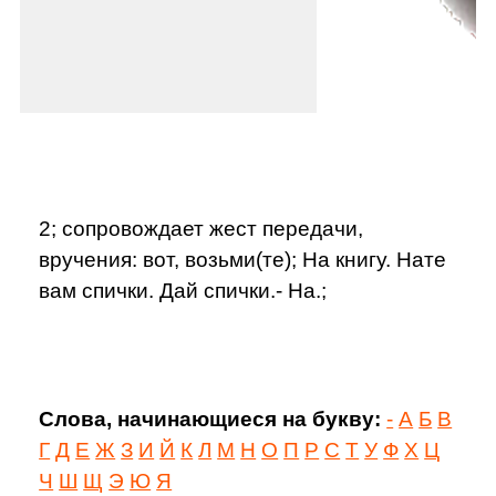
2; сопровождает жест передачи,
вручения: вот, возьми(те); На книгу. Нате
вам спички. Дай спички.- На.;
Слова, начинающиеся на букву:
-
А
Б
В
Г
Д
Е
Ж
З
И
Й
К
Л
М
Н
О
П
Р
С
Т
У
Ф
Х
Ц
Ч
Ш
Щ
Э
Ю
Я