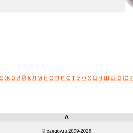
Е
Ж
З
И
Й
К
Л
М
Н
О
П
Р
С
Т
У
Ф
Х
Ц
Ч
Ш
Щ
Э
Ю
˄
© ozegov.ru 2009-2026