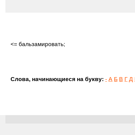
<= бальзамировать;
Слова, начинающиеся на букву:
-
А
Б
В
Г
Д