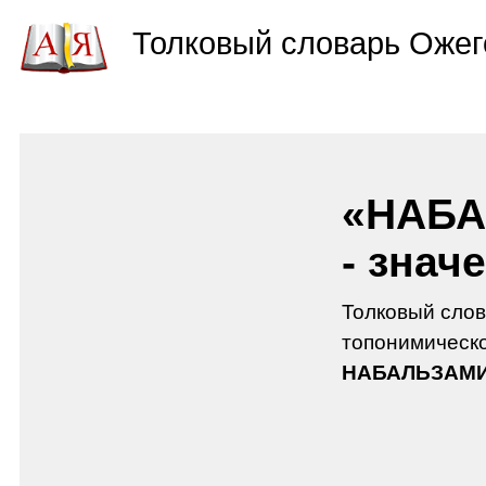
Толковый словарь Ожег
«НАБ
- знач
Толковый слов
топонимическо
НАБАЛЬЗАМ