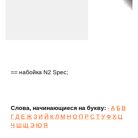
== набойка N2 Spec;
Слова, начинающиеся на букву:
-
А
Б
В
Г
Д
Е
Ж
З
И
Й
К
Л
М
Н
О
П
Р
С
Т
У
Ф
Х
Ц
Ч
Ш
Щ
Э
Ю
Я