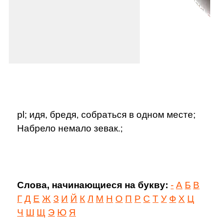
pl; идя, бредя, собраться в одном месте;
Набрело немало зевак.;
Слова, начинающиеся на букву:
-
А
Б
В
Г
Д
Е
Ж
З
И
Й
К
Л
М
Н
О
П
Р
С
Т
У
Ф
Х
Ц
Ч
Ш
Щ
Э
Ю
Я