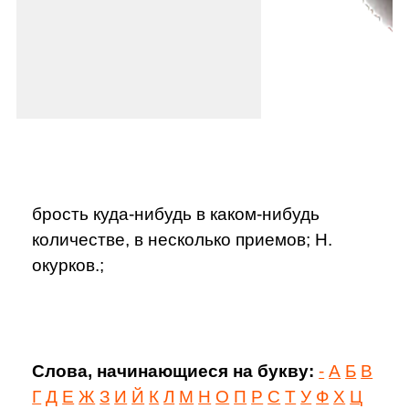
брость куда-нибудь в каком-нибудь
количестве, в несколько приемов; Н.
окурков.;
Слова, начинающиеся на букву:
-
А
Б
В
Г
Д
Е
Ж
З
И
Й
К
Л
М
Н
О
П
Р
С
Т
У
Ф
Х
Ц