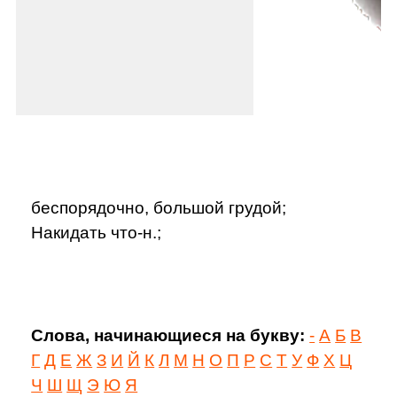
беспорядочно, большой грудой;
Накидать что-н.;
Слова, начинающиеся на букву:
-
А
Б
В
Г
Д
Е
Ж
З
И
Й
К
Л
М
Н
О
П
Р
С
Т
У
Ф
Х
Ц
Ч
Ш
Щ
Э
Ю
Я