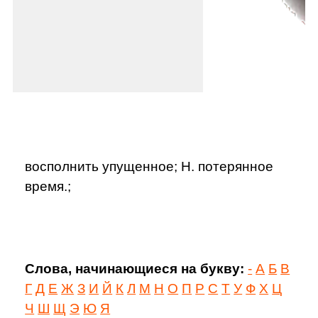
восполнить упущенное; Н. потерянное
время.;
Слова, начинающиеся на букву:
-
А
Б
В
Г
Д
Е
Ж
З
И
Й
К
Л
М
Н
О
П
Р
С
Т
У
Ф
Х
Ц
Ч
Ш
Щ
Э
Ю
Я