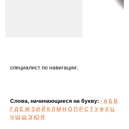
специалист по навигации;
Слова, начинающиеся на букву:
-
А
Б
В
Г
Д
Е
Ж
З
И
Й
К
Л
М
Н
О
П
Р
С
Т
У
Ф
Х
Ц
Ч
Ш
Щ
Э
Ю
Я