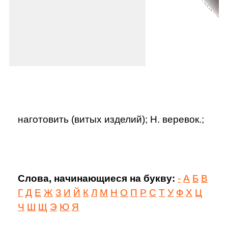
наготовить (витых изделий); Н. веревок.;
Слова, начинающиеся на букву:
-
А
Б
В
Г
Д
Е
Ж
З
И
Й
К
Л
М
Н
О
П
Р
С
Т
У
Ф
Х
Ц
Ч
Ш
Щ
Э
Ю
Я